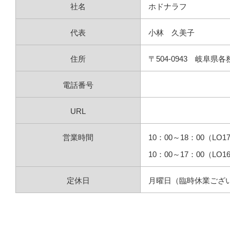
社名
ホドナラフ
代表
小林 久美子
住所
〒504‐0943 岐阜県
電話番号
080‐3637‐0816
URL
https://hodonarafu-gifu.
営業時間
10：00～18：00（LO
10：00～17：00（L
定休日
月曜日（臨時休業ござ